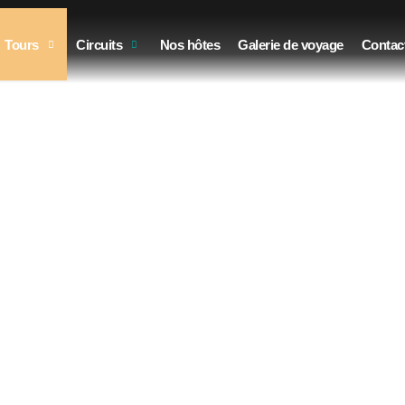
Vol en parapente
Tours
Circuits
Nos hôtes
Galerie de voyage
Contac