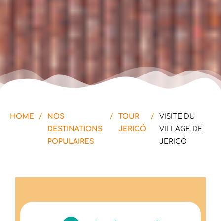
HOME
/
NOS
/
TOUR
/
VISITE DU
DESTINATIONS
JERICÓ
VILLAGE DE
POPULAIRES​
JERICÓ